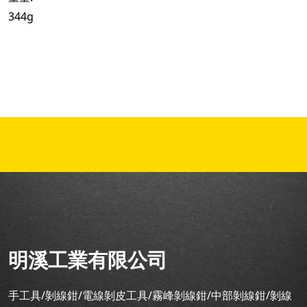
344g
明溪工業有限公司
手工具/剝線鉗/電線剝皮工具/霧峰剝線鉗/中部剝線鉗/剝線