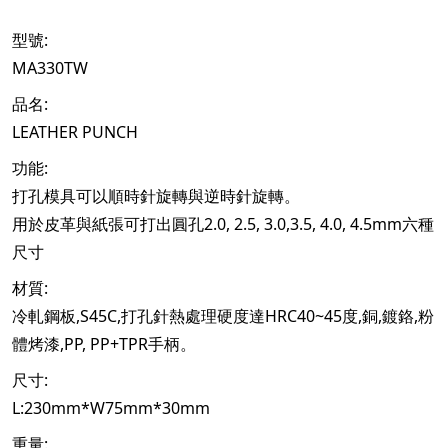
:
型號
MA330TW
:
品名
LEATHER PUNCH
:
功能
打孔模具可以順時針旋轉與逆時針旋轉。
2.0, 2.5, 3.0,3.5, 4.0, 4.5mm
用於皮革與紙張可打出圓孔
六種
尺寸
:
材質
,S45C,
HRC40~45
,
,
,
冷軋鋼板
打孔針熱處理硬度達
度
銅
鍍鉻
粉
,PP, PP+TPR
體烤漆
手柄。
:
尺寸
L:230mm*W75mm*30mm
:
重量