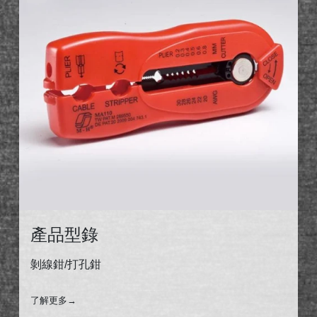
產品型錄
剝線鉗/
打孔鉗
了解更多
→