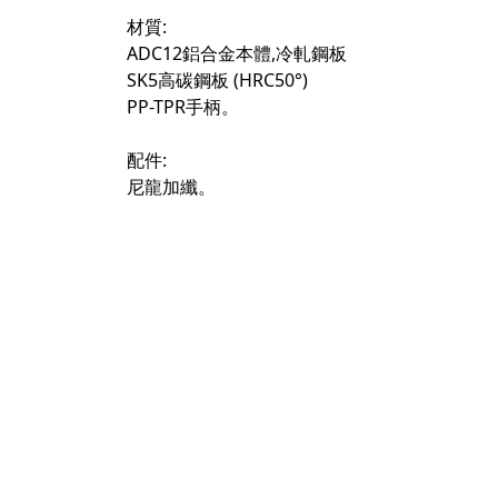
材質:
ADC12鋁合金本體,冷軋鋼板
SK5高碳鋼板 (HRC50°)
PP-TPR手柄。
配件:
尼龍加纖。