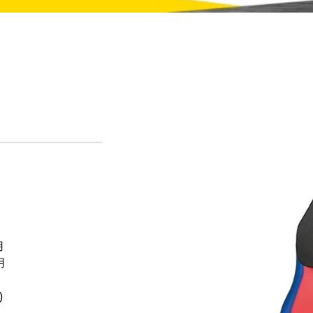
用
用
)