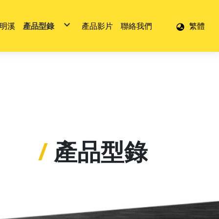
明溪
產品型錄
產品影片
聯絡我們
繁體
剝線鉗
自動剝線鉗
多功能剝線鉗
壓接鉗
打孔鉗
/
產品型錄