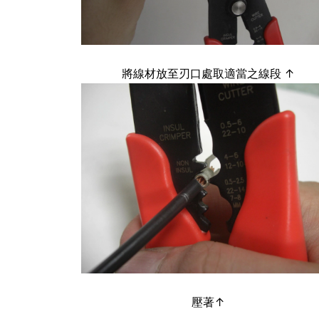
將線材放至刃口處取適當之線段 ↑
壓著↑