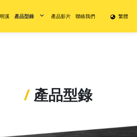
明溪
產品型錄
產品影片
聯絡我們
繁體
剝線鉗
自動剝線鉗
多功能剝線鉗
壓接鉗
打孔鉗
/
產品型錄