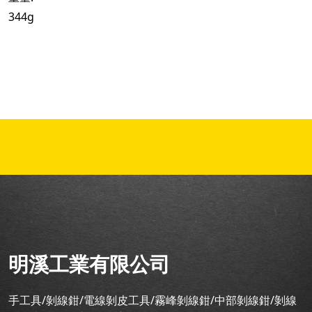
344g
明溪工業有限公司
手工具/剝線鉗/電線剝皮工具/霧峰剝線鉗/中部剝線鉗/剝線