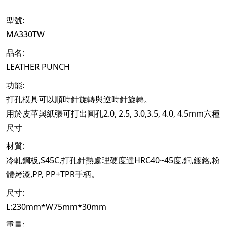
:
型號
MA330TW
:
品名
LEATHER PUNCH
:
功能
打孔模具可以順時針旋轉與逆時針旋轉。
2.0, 2.5, 3.0,3.5, 4.0, 4.5mm
用於皮革與紙張可打出圓孔
六種
尺寸
:
材質
,S45C,
HRC40~45
,
,
,
冷軋鋼板
打孔針熱處理硬度達
度
銅
鍍鉻
粉
,PP, PP+TPR
體烤漆
手柄。
:
尺寸
L:230mm*W75mm*30mm
:
重量