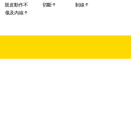
脫皮動作不
切斷↑
剝線↑
傷及內線↑
明溪工業有限公司
手工具/剝線鉗/電線剝皮工具/霧峰剝線鉗/中部剝線鉗/剝線
鉗工廠/電纜線剝線鉗/剪電纜線工具